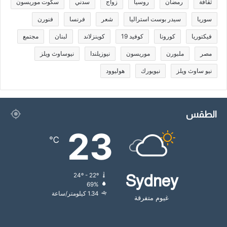
ثقافة
رمضان
روسيا
زواج
سدني
سكوت موريسون
سوريا
سيدر بوست استراليا
شعر
فرنسا
فنورن
فيكتوريا
كورونا
كوفيد 19
كوينزلاند
لبنان
مجتمع
مصر
ملبورن
موريسون
نيوزيلندا
نيوساوث ويلز
نيو ساوث ويلز
نيويورك
هوليوود
الطقس
23
℃
24º - 22º
Sydney
69%
1.34 كيلومتر/ساعة
غيوم متفرقة