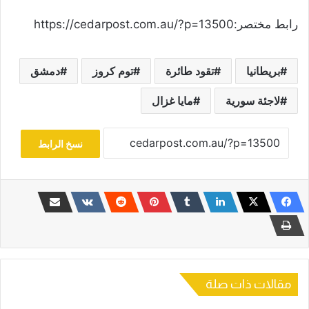
رابط مختصر:https://cedarpost.com.au/?p=13500
بريطانيا
تقود طائرة
توم كروز
دمشق
لاجئة سورية
مايا غزال
نسخ الرابط
مقالات ذات صلة