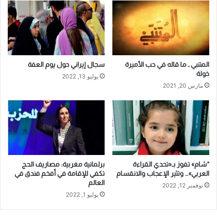
المتنبي ـ ما قاله في حب الأميرة
سجال إيراني حول يوم العفة
خولة
يوليو 13, 2022
مارس 20, 2021
“شام» تفوز بـ«تحدي القراءة
برلمانية مغربية: مصاريف الحج
العربي»… وتثير الإعجاب والانقسام
تكفي للإقامة في أفخم فندق في
العالم
نوفمبر 12, 2022
يوليو 1, 2022