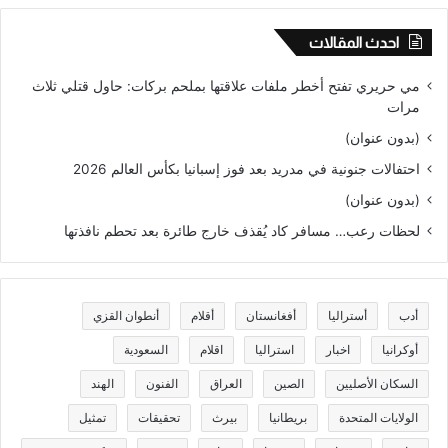
عام
احدث المقالات
مي حريري تفتح أخطر ملفات علاقتها بملحم بركات: حاول قتلي ثلاث
مرات
(بدون عنوان)
احتفالات جنونية في مدريد بعد فوز إسبانيا بكأس العالم 2026
(بدون عنوان)
لحظات رعب… مسافر كاد يُقذف خارج طائرة بعد تحطم نافذتها
أدب
أستراليا
أفغانستان
أقلام
أنطوان القزي
أوكرانيا
اخبار
استراليا
اقلام
السعودية
السكان الأصليين
الصين
العراق
الفنون
الهند
الولايات المتحدة
بريطانيا
بيرث
تحقيقات
تمثيل