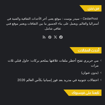
من نحن
CedarPost - سيدر بوست : موقع يعنى آخر الأحداث الثقافية والفنية في
أستراليا والعالم، ويعمل على بناء الجسور ما بين الثقافات ويعتبر موقع فني
ثقافي شامل.
‫X
فيسبوك
بينتيريست
ملخص
الموقع
RSS
أحدث المقالات
مي حريري تفتح أخطر ملفات علاقتها بملحم بركات: حاول قتلي ثلاث
مرات
(بدون عنوان)
احتفالات جنونية في مدريد بعد فوز إسبانيا بكأس العالم 2026
تابعنا على فيسبوك