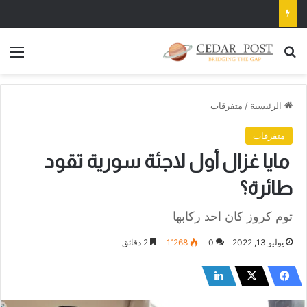
بحث عن
الق
الرئيسية
/
متفرقات
متفرقات
مايا غزال أول لاجئة سورية تقود
طائرة؟
توم كروز كان احد ركابها
يوليو 13, 2022
0
1٬268
2 دقائق