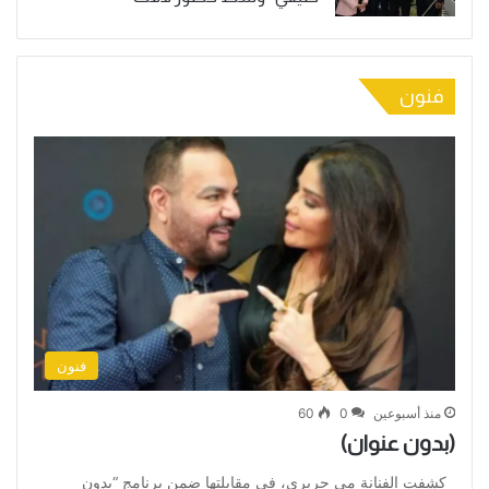
فنون
فنون
منذ أسبوعين
0
60
(بدون عنوان)
كشفت الفنانة مي حريري، في مقابلتها ضمن برنامج “بدون