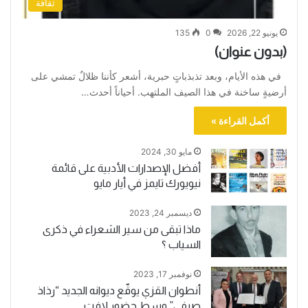
ثقافة
يونيو 22, 2026
0
135
(بدون عنوان)
في هذه الأيام، وبعد تذبذباتٍ حبرية، أشعر كأننا ظلالٌ تمشي على
أرضيةٍ ساخنة في هذا الصيف الملتهب. أحياناً أحدث…
أكمل القراءة »
مايو 30, 2024
أفضل الإصدارات الأدبية على قائمة
نيويورك تايمز في أيار مايو
ديسمبر 24, 2023
ماذا تبقى من سير الشعراء في ذكرى
السياب ؟
نوفمبر 17, 2023
أنطوان القزي يوقّع ديوانه الجديد “رذاذ
صيفي” وسط حضور لافت