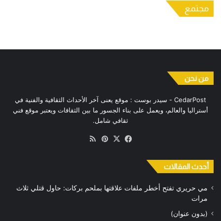
الجديدة
في مالي
للمرة الأولى
(بدون عنوان)
قتلي ثلاث مرات
مجتمع
يونيو 12, 2021
يونيو 10, 2021
يوم الأحد: كسل واسترخاء
حفل خيري في سدني لدعم ضحايا العدوان على غزة
من نحن
CedarPost - سيدر بوست : موقع يعنى آخر الأحداث الثقافية والفنية في
أستراليا والعالم، ويعمل على بناء الجسور ما بين الثقافات ويعتبر موقع فني
ثقافي شامل.
‫X
فيسبوك
بينتيريست
ملخص
الموقع
RSS
أحدث المقالات
مي حريري تفتح أخطر ملفات علاقتها بملحم بركات: حاول قتلي ثلاث
مرات
(بدون عنوان)