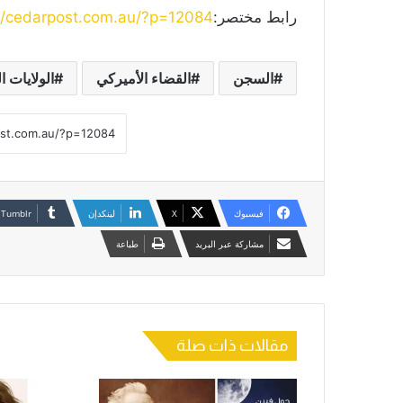
رابط مختصر:
://cedarpost.com.au/?p=12084
السجن
القضاء الأميركي
الولايات ا
فيسبوك
‫X
لينكدإن
مشاركة عبر البريد
طباعة
مقالات ذات صلة