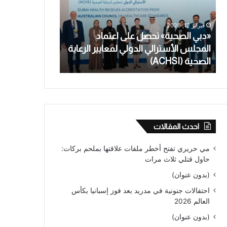
اعتماد
تعترف
المجلس
بالاعتداء
فبراير 12, 2026
يناير 28, 2026
الأسترالي
الجنسي
«دبي الصحية» تحصل على اعتماد
معلمة أسترالية
الدولي
على
المجلس الأسترالي الدولي لمعايير الرعاية
بالاعتداء الجنس
لمعايير
طالب
الصحية (ACHSI)
من عام
الرعاية
قاصر
الصحية
لأكثر
(ACHSI)
من
عام
احدث المقالات
مي حريري تفتح أخطر ملفات علاقتها بملحم بركات:
حاول قتلي ثلاث مرات
(بدون عنوان)
احتفالات جنونية في مدريد بعد فوز إسبانيا بكأس
العالم 2026
(بدون عنوان)