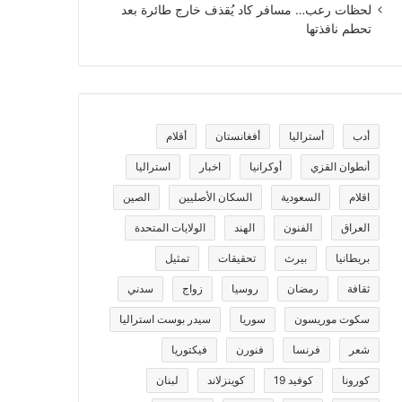
لحظات رعب… مسافر كاد يُقذف خارج طائرة بعد
تحطم نافذتها
أدب
أستراليا
أفغانستان
أقلام
أنطوان القزي
أوكرانيا
اخبار
استراليا
اقلام
السعودية
السكان الأصليين
الصين
العراق
الفنون
الهند
الولايات المتحدة
بريطانيا
بيرث
تحقيقات
تمثيل
ثقافة
رمضان
روسيا
زواج
سدني
سكوت موريسون
سوريا
سيدر بوست استراليا
شعر
فرنسا
فنورن
فيكتوريا
كورونا
كوفيد 19
كوينزلاند
لبنان