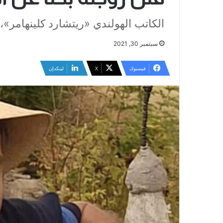
الكاتب الهولندي «ريتشارد كلينهامر»،
سبتمبر 30, 2021
فيسبوك
‫X
لينكدإن