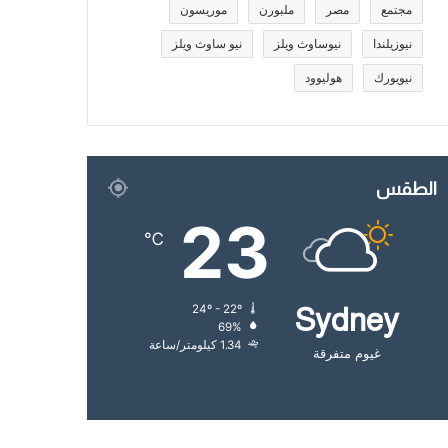
مجتمع
مصر
ملبورن
موريسون
نيوزيلندا
نيوساوث ويلز
نيو ساوث ويلز
نيويورك
هوليوود
الطقس
23
℃
24º - 22º
Sydney
69%
1.34 كيلومتر/ساعة
غيوم متفرقة