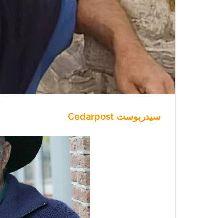
سيدربوست Cedarpost
لأن
زوجته
كانت
تحب