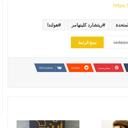
https
لمتحدة
ريتشارد كلينهامر
هولندا
نسخ الرابط
بينتيريست