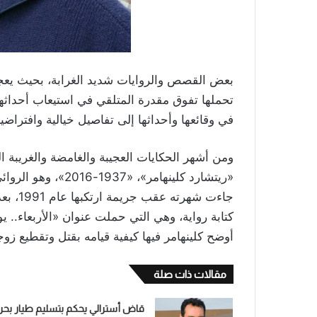
القطط
أغسطس 7, 2025
بعض القصص والروايات شديد الغرابة، بحيث يعجز
لأن زوجته كانت ت
تحملها تفوق مقدرة المتلقي في استيعاب أحداثها
في وقائعها وأحداثها إلى تفاصيل خيالية وافتراضي
ومن أشهر الحكايات العجيبة والغامضة والغريبة ال
«ريتشارد كلينهامر»،
جاءت شه
كتابة رواية، وهي التي حملت عنوان «الأربعاء.. 
أوضح كلينهامر فيها كيفية قيامه بقتل وتقطيع زوج
مقالات ذات صلة
قاض أسترالي يحكم بتسليم طيار بحر