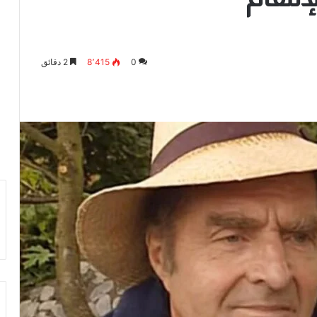
0
8٬415
2 دقائق