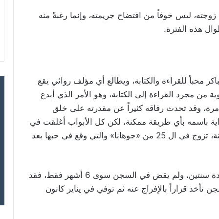
زوجته، ليس خوفاً من افتضاح جريمته، وإنما رغبةً منه
ال هذه الفترة.
كر محباً للقراءة والكتابة، ويطالع أي مؤلف روائي يقع
ة من مجرد القراءة إلى الكتابة، وهو الأمر الذي أبدع
 مرة، وقد تحدث رفاقه كثيراً عن مقدرته على خلق
ية باسمه بأي طريقة ممكنة، لكن كل الأبواب أغلقت في
وجهه، وهذا دفعه للتفكير في طريقة أخرى مجنونة، تزوج في ال 25 من «جوهانا» والتي وقع في حبها بعد
حكم القضاء الأميركي على كلينهامر، بالسجن لمدة سنتين، ولم يقض في السجن سوى 6 أشهر فقط، فقد
تأخذ قراراً بالإفراج عنه ثم توفي في يناير كانون