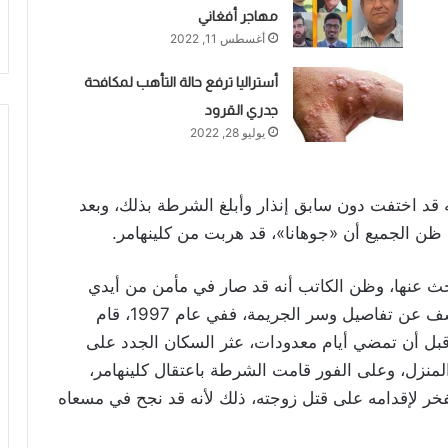
مهاجر أفغاني
أغسطس 11, 2022
أستراليا ترفع حالة التأهب لمكافحة
جدري القرود
يوليو 28, 2022
ه قد اختفت دون سابق إنذار وأبلغ الشرطة بذلك، وبعد
 ظن الجميع أن «جوهانا»، قد هربت من كلينهامر.
 عنها، وظن الكاتب أنه قد صار في مأمن من أيدي
الشرطة والعقاب، ولكن في عام 2000، تم الكشف عن تفاصيل وسر الجريمة، ففي عام 1997، قام
ن قبل أن تمضي أيام معدودات، عثر السكان الجدد على
منزل، وعلى الفور قامت الشرطة باعتقال كلينهامر،
الفخر لإقدامه على قتل زوجته، ذلك لأنه قد نجح في مسعاه