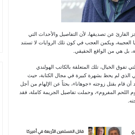
 القارئ عن تصديقها، لأن التفاصيل والأحداث التي
حب القطط
منذ 3 أسابيع
 العجيبة، ويكمن العجب في كون تلك الروايات لا تستند
ة، بل هي من الواقع الحقيقي.
تي تفوق الخيال، تلك المتعلقة بالكاتب الهولندي
 «1937-2016»، وهو الروائي الذي لم يحظ بشهرة كبيرة في مجال الكتابة، حيث
رته عقب جريمة ارتكبها عام 1991، بعد أن قام بقتل زوجته «جوهانا»، بحثاً عن الإلهام من أجل
يوم اللحم المفروم»، وحملت تفاصيل الجريمة كاملة، فقد
ته.
ي
قاتل المسلمين الأربعة في أميركا