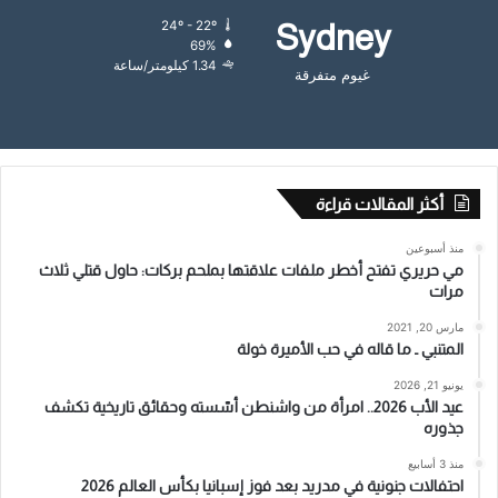
24º - 22º
Sydney
69%
1.34 كيلومتر/ساعة
غيوم متفرقة
أكثر المقالات قراءة
منذ أسبوعين
مي حريري تفتح أخطر ملفات علاقتها بملحم بركات: حاول قتلي ثلاث
مرات
مارس 20, 2021
المتنبي ـ ما قاله في حب الأميرة خولة
يونيو 21, 2026
عيد الأب 2026.. امرأة من واشنطن أسّسته وحقائق تاريخية تكشف
جذوره
منذ 3 أسابيع
احتفالات جنونية في مدريد بعد فوز إسبانيا بكأس العالم 2026