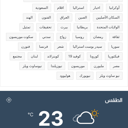
أوكرانيا
اخبار
استراليا
اقلام
السعودية
السكان الأصليين
الصين
العراق
الفنون
الهند
الولايات المتحدة
بريطانيا
بيرث
تحقيقات
تمثيل
ثقافة
رمضان
روسيا
زواج
سدني
سكوت موريسون
سوريا
سيدر بوست استراليا
شعر
فرنسا
فنورن
فيكتوريا
كورونا
كوفيد 19
كوينزلاند
لبنان
مجتمع
مصر
ملبورن
موريسون
نيوزيلندا
نيوساوث ويلز
نيو ساوث ويلز
نيويورك
هوليوود
الطقس
23
℃