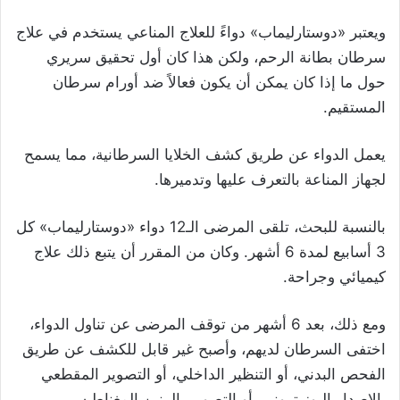
ويعتبر «دوستارليماب» دواءً للعلاج المناعي يستخدم في علاج
سرطان بطانة الرحم، ولكن هذا كان أول تحقيق سريري
حول ما إذا كان يمكن أن يكون فعالاً ضد أورام سرطان
المستقيم.
يعمل الدواء عن طريق كشف الخلايا السرطانية، مما يسمح
لجهاز المناعة بالتعرف عليها وتدميرها.
بالنسبة للبحث، تلقى المرضى الـ12 دواء «دوستارليماب» كل
3 أسابيع لمدة 6 أشهر. وكان من المقرر أن يتبع ذلك علاج
كيميائي وجراحة.
ومع ذلك، بعد 6 أشهر من توقف المرضى عن تناول الدواء،
اختفى السرطان لديهم، وأصبح غير قابل للكشف عن طريق
الفحص البدني، أو التنظير الداخلي، أو التصوير المقطعي
بالإصدار البوزيتروني، أو التصوير بالرنين المغناطيسي.