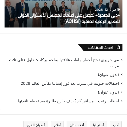
الأسترالي
الج
الدولي
على
فبراير 12, 2026
«دبي الصحية» تحصل على اعتماد المجلس الأسترالي الدولي
م
لمعايير
طال
الرعاية
لمعايير الرعاية الصحية (ACHSI)
قاص
ط
الصحية
لأكث
(ACHSI)
من
عام
احدث المقالات
مي حريري تفتح أخطر ملفات علاقتها بملحم بركات: حاول قتلي ثلاث
مرات
(بدون عنوان)
احتفالات جنونية في مدريد بعد فوز إسبانيا بكأس العالم 2026
(بدون عنوان)
لحظات رعب… مسافر كاد يُقذف خارج طائرة بعد تحطم نافذتها
أدب
أستراليا
أفغانستان
أقلام
أنطوان القزي