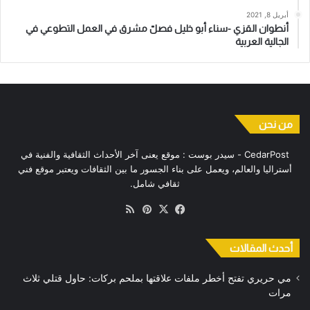
أبريل 8, 2021
أنطوان القزي -سناء أبو خليل فصلّ مشرق في العمل التطوعي في
الجالية العربية
من نحن
CedarPost - سيدر بوست : موقع يعنى آخر الأحداث الثقافية والفنية في
أستراليا والعالم، ويعمل على بناء الجسور ما بين الثقافات ويعتبر موقع فني
ثقافي شامل.
‫X
فيسبوك
بينتيريست
ملخص
الموقع
RSS
أحدث المقالات
مي حريري تفتح أخطر ملفات علاقتها بملحم بركات: حاول قتلي ثلاث
مرات