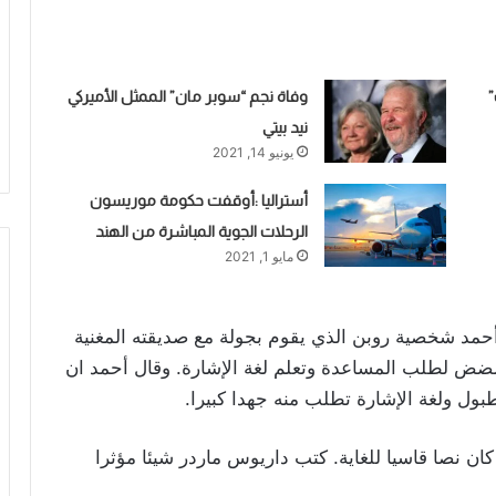
”
وفاة نجم “سوبر مان” الممثل الأميركي
نيد بيتي
حب القطط
منذ 3 أسابيع
يونيو 14, 2021
أستراليا :أوقفت حكومة موريسون
الرحلات الجوية المباشرة من الهند
مايو 1, 2021
حمد شخصية روبن الذي يقوم بجولة مع صديقته المغنية
مضض لطلب المساعدة وتعلم لغة الإشارة. وقال أحمد ان
ول ولغة الإشارة تطلب منه جهدا كبيرا.
ان نصا قاسيا للغاية. كتب داريوس ماردر شيئا مؤثرا