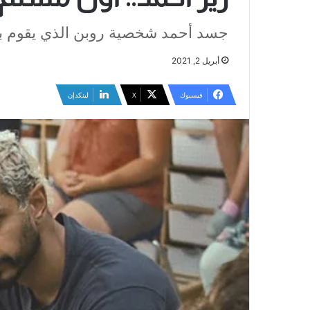
جسد أحمد شخصية روبن الذي يقوم بج
أبريل 2, 2021
فيسبوك
‫X
لينكدإن