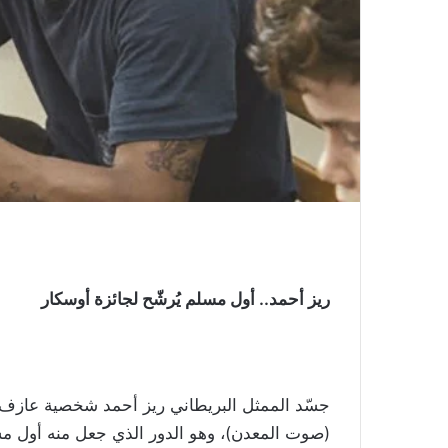
ريز أحمد.. أول مسلم يُرشّح لجائزة أوسكار
لأن
زوجته
جسّد الممثل البريطاني ريز أحمد شخصية عازف
كانت
(صوت المعدن)، وهو الدور الذي جعل منه أول م
تحب