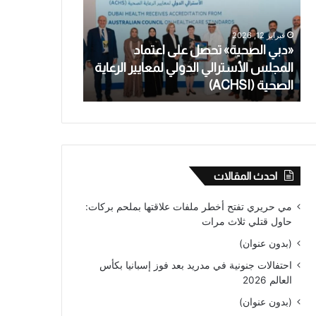
اعتماد
تعترف
المجلس
بالاعتداء
فبراير 12, 2026
يناير 28, 2026
الأسترالي
الجنسي
«دبي الصحية» تحصل على اعتماد
معلمة أسترالية
الدولي
على
المجلس الأسترالي الدولي لمعايير الرعاية
بالاعتداء الجنس
لمعايير
طالب
الصحية (ACHSI)
من عام
الرعاية
قاصر
الصحية
لأكثر
(ACHSI)
من
عام
احدث المقالات
مي حريري تفتح أخطر ملفات علاقتها بملحم بركات:
حاول قتلي ثلاث مرات
(بدون عنوان)
احتفالات جنونية في مدريد بعد فوز إسبانيا بكأس
العالم 2026
(بدون عنوان)