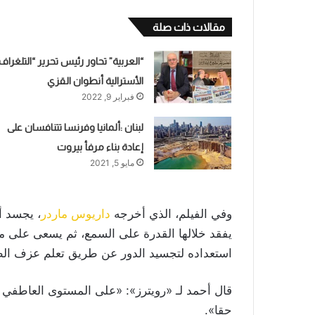
القطط
مقالات ذات صلة
“العربية” تحاور رئيس تحرير “التلغراف
أغسطس 7, 2025
الأسترالية أنطوان القزي
لأن زوجته كانت ت
فبراير 9, 2022
لبنان :ألمانيا وفرنسا تتنافسان على
إعادة بناء مرفأ بيروت
مايو 5, 2021
وفي الفيلم، الذي أخرجه
داريوس ماردر
، يجسد أ
يفقد خلالها القدرة على السمع، ثم يسعى على 
استعداده لتجسيد الدور عن طريق تعلم عزف الطب
قال أحمد لـ «رويترز»: «على المستوى العاطفي ك
حقا».