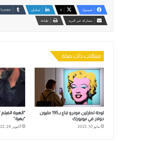
فيسبوك
‫X
لينكدإن
مشاركة عبر البريد
طباعة
مقالات ذات صلة
لوحة لمارلين مونرو تباع بـ195 مليون
“الهيبة الفيلم
دولار في نيويورك
“بهية”
مايو 10, 2022
أكتوبر 24, 2022