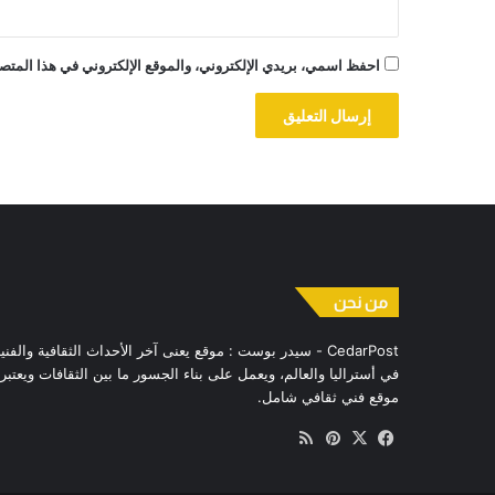
احفظ اسمي، بريدي الإلكتروني، والموقع الإلكتروني في هذا المتصف
من نحن
CedarPost - سيدر بوست : موقع يعنى آخر الأحداث الثقافية والفني
في أستراليا والعالم، ويعمل على بناء الجسور ما بين الثقافات ويعتبر
موقع فني ثقافي شامل.
‫X
فيسبوك
بينتيريست
ملخص
الموقع
RSS