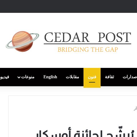
صدارات
ثقافة
فنون
مقابلات
English
منوعات
فيديو
ر
يُرشّح لجائزة أوسكار