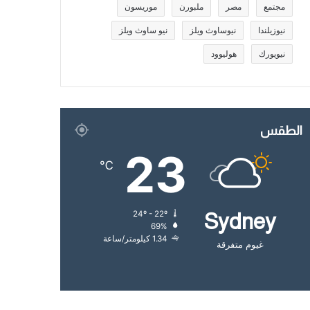
مجتمع
مصر
ملبورن
موريسون
نيوزيلندا
نيوساوث ويلز
نيو ساوث ويلز
نيويورك
هوليوود
الطقس
23
℃
24º - 22º
Sydney
69%
1.34 كيلومتر/ساعة
غيوم متفرقة