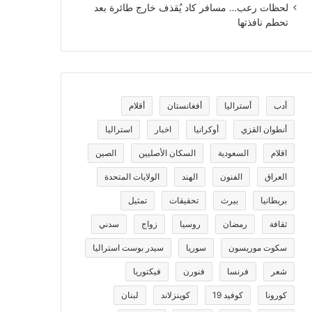
لحظات رعب… مسافر كاد يُقذف خارج طائرة بعد
تحطم نافذتها
أدب
أستراليا
أفغانستان
أقلام
أنطوان القزي
أوكرانيا
اخبار
استراليا
اقلام
السعودية
السكان الأصليين
الصين
العراق
الفنون
الهند
الولايات المتحدة
بريطانيا
بيرث
تحقيقات
تمثيل
ثقافة
رمضان
روسيا
زواج
سدني
سكوت موريسون
سوريا
سيدر بوست استراليا
شعر
فرنسا
فنورن
فيكتوريا
كورونا
كوفيد 19
كوينزلاند
لبنان