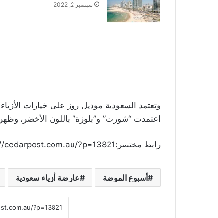
سبتمبر 2, 2022
وتعتمد السعودية موديل روز على خيارات الأزياء 
اعتمدت “شورت” و”بلوزة” باللون الأخضر، وظهرت
رابط مختصر:https://cedarpost.com.au/?p=13821
أسبوع الموضة
عارضة أزياء سعودية