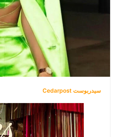
سيدربوست Cedarpost
لأن
زوجته
كانت
تحب