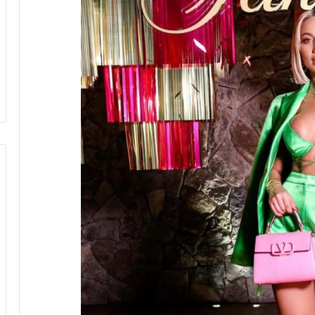
حب القطط
منذ 3 أسابيع