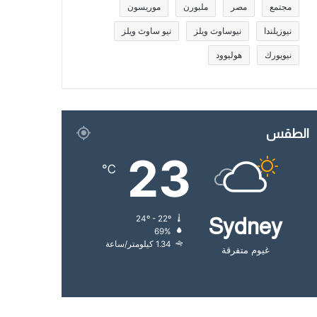
مجتمع
مصر
ملبورن
موريسون
نيوزيلندا
نيوساوث ويلز
نيو ساوث ويلز
نيويورك
هوليوود
الطقس
23
℃
24º - 22º
Sydney
69%
1.34 كيلومتر/ساعة
غيوم متفرقة