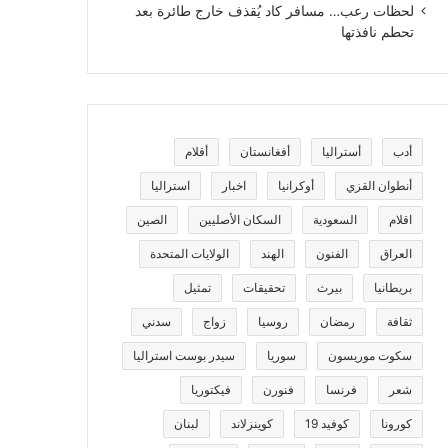
لحظات رعب… مسافر كاد يُقذف خارج طائرة بعد
تحطم نافذتها
أدب
أستراليا
أفغانستان
أقلام
أنطوان القزي
أوكرانيا
اخبار
استراليا
اقلام
السعودية
السكان الأصليين
الصين
العراق
الفنون
الهند
الولايات المتحدة
بريطانيا
بيرث
تحقيقات
تمثيل
ثقافة
رمضان
روسيا
زواج
سدني
سكوت موريسون
سوريا
سيدر بوست استراليا
شعر
فرنسا
فنورن
فيكتوريا
كورونا
كوفيد 19
كوينزلاند
لبنان