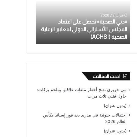
اعتماد
تعترف
المجلس
بالاعتداء
فبراير 12, 2026
يناير 28, 2026
الأسترالي
الجنسي
«دبي الصحية» تحصل على اعتماد
معلمة أسترالية
الدولي
على
المجلس الأسترالي الدولي لمعايير الرعاية
بالاعتداء الجنس
لمعايير
طالب
الصحية (ACHSI)
من عام
الرعاية
قاصر
الصحية
لأكثر
(ACHSI)
من
عام
احدث المقالات
مي حريري تفتح أخطر ملفات علاقتها بملحم بركات:
حاول قتلي ثلاث مرات
(بدون عنوان)
احتفالات جنونية في مدريد بعد فوز إسبانيا بكأس
العالم 2026
(بدون عنوان)