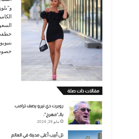
و”بلوز
الكامي
السعو
خطفت 
بنيوي
خصوصاً
مقالات ذات صلة
روبرت دي نيرو يصف ترامب
بالـ”مهرج”:
مايو 29, 2024
تل أبيب أغلى مدينة في العالم