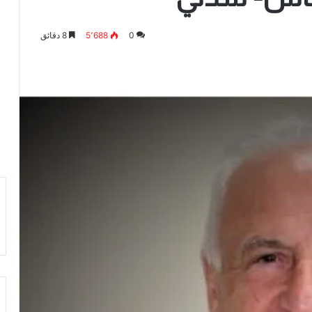
0
5٬688
8 دقائق