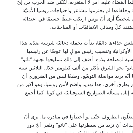
ما القضاء عليه، أمر لا أستغربه. لكنّني ضد الحرب من إيّ
ة وحلفاءها لم يحترموا مشاعر واحتياجات روسيا الأمنيّة،
شخصيًّا أرى أنّ بوتين ارتكب غلطًا جسيمًا في اعتدائه
فذ كلّ وسائل الاتفاقيّات أو المباحثات.
ن يلعق حذاءها دائمًا، بدأت بحملة دعائيّة شرسة ضدّه. هذا
لأوكرانيّة وتنصيب رئيس موالٍ لها عوضًا عن رئيسها
نسبة لمصلحة بلاده. أضف إلى ذلك تسليحها لجبهة “ناتو”
تو” نحو الشرق بأكثر من ألف كيلومتر خلال الثلاثين سنة
أنّه يريد مواصلة التوسّع. وطبعًا ليس من الضروري أن
عم بطرق أخرى. هذا تهديد واضح لأمن روسيا، وهو أكبر من
ة إبان مسألة الصواريخ السوفياتيّة في كوبا، كما أجمع
ستغلّون الظروف حتّى لو أخطأوا في مبادرة ما، نرى أنّ
أحداث أن تزيد من سيطرتها على “ناتو” وتلغي أيّ دور