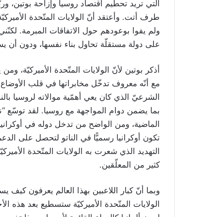
التي تريد تحطيم اقتصاد روسيا وإزاحة بوتين، وربّ
طرف أتت. وأعتقد أنّ الولايات المتّحدة الأميركيّ
ولم يفوا بوعودهم حول الاتفاقات المبرمة. لكنّني 
على دولة مستقلّة تحاول بناء نفسها، ودون أن يستن
أذكر بوتين لأنّ الولايات المتّحدة الأميركيّة، وم
مع أنّه معروف تدخّل مخابراتها في قلب الأوضاع ا
الشرعيّ الذي كان يعي أهمّية موالاته لروسيا بال
بما يضمن دوام المواجهة مع روسيا. لقد توسّع “نا
الماضية، ومن الواضح من تدخل دوله في أوكرانيا 
تكون أوكرانيا رسميًّا في الناتو لتحصل على الد
التهديد الذي شعرت به الولايات المتّحدة الأميركيّ
كثير من المعلّقين.
وبما أنّ كبار اللاعبين بهذا العالم يعرفون كيف ي
الولايات المتّحدة الأميركيّة ستسطيع بعد هذه ال