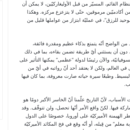
نظام القائم، المسيّر من قبل الأوليغاركيّين، لا يمكن أن
 أكادميّين مرموقين، حتّى لا يتزعزع مركزه. وهكذا
لوحيد للرزق”، في عمليّة ابتزاز من عواملها قليل من
. من الواضح أنّه يتمتع بذكاء عظيم ومقدرة فائقة،
دون أن يستثني أيّ طريقة تضمن بقاءه، بما في ذلك
فياتيّة، والآن رئيسًا لدولة “عظمى” يمكنها التأثير على
 في العالم، ولكن لا يعتقد أحد أنّ رواتبه في أيّ من
البسيط. وطبعًا سيرة حياته صارت معروفة، بما كان فيها
ب.
أسباب، لأنّ التاريخ علّمنا أنّ الخاسر الأكبر دومًا هو
اركة فيها. لكنّ واقع الأمر أنّها تحصل، ولن تتوقّف. وقد
طر الهيمنة الأميركيّة على أوروبا، خصوصًا على الدول
لم” من قِبله، أو أنّه وقع في فخ المكائد الأميركيّة