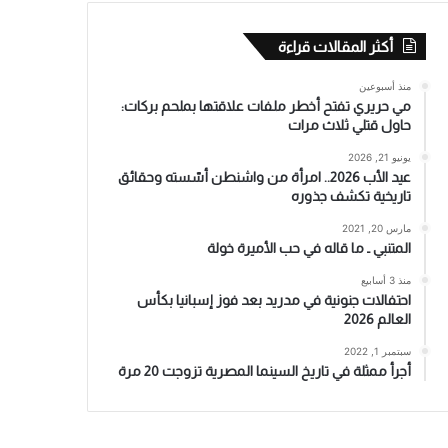
أكثر المقالات قراءة
منذ أسبوعين
مي حريري تفتح أخطر ملفات علاقتها بملحم بركات:
حاول قتلي ثلاث مرات
يونيو 21, 2026
عيد الأب 2026.. امرأة من واشنطن أسّسته وحقائق
تاريخية تكشف جذوره
مارس 20, 2021
المتنبي ـ ما قاله في حب الأميرة خولة
منذ 3 أسابيع
احتفالات جنونية في مدريد بعد فوز إسبانيا بكأس
العالم 2026
سبتمبر 1, 2022
أجرأ ممثلة في تاريخ السينما المصرية تزوجت 20 مرة