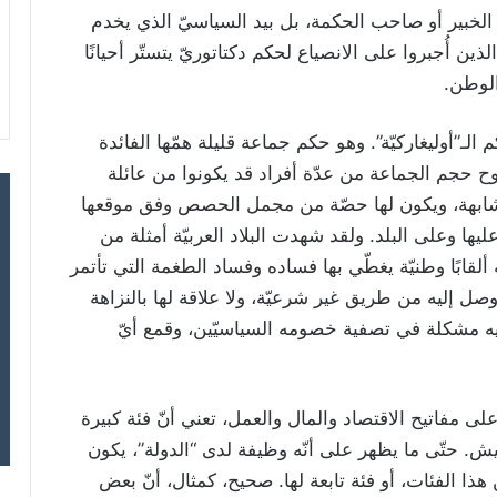
 الخبير أو صاحب الحكمة، بل بيد السياسيّ الذي يخدم
لذين أُجبروا على الانصياع لحكم دكتاتوريّ يتستّر أحيانًا
الوطن.
ـ”أوليغاركيّة”. وهو حكم جماعة قليلة همّها الفائدة
راوح حجم الجماعة من عدّة أفراد قد يكونوا من عائلة
تشابهة، ويكون لها حصّة من مجمل الحصص وفق موقعها
يها وعلى البلد. ولقد شهدت البلاد العربيّة أمثلة من
قابًا وطنيّة يغطّي بها فساده وفساد الطغمة التي تأتمر
ل إليه من طريق غير شرعيّة، ولا علاقة لها بالنزاهة
لديه مشكلة في تصفية خصومه السياسيّين، وقمع أيّ
ى مفاتيح الاقتصاد والمال والعمل، تعني أنّ فئة كبيرة
ش. حتّى ما يظهر على أنّه وظيفة لدى “الدولة”، يكون
ا الفئات، أو فئة تابعة لها. صحيح، كمثال، أنّ بعض