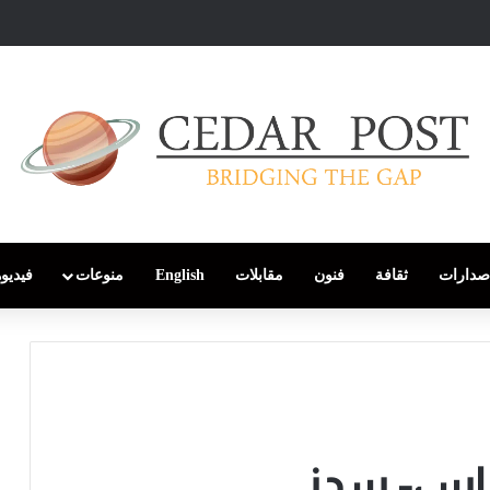
صدارات
ثقافة
فنون
مقابلات
English
منوعات
فيديو
نحّاس- سدني