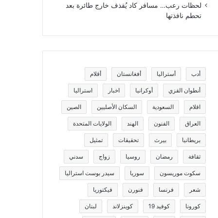
لحظات رعب… مسافر كاد يُقذف خارج طائرة بعد
تحطم نافذتها
أدب
أستراليا
أفغانستان
أقلام
أنطوان القزي
أوكرانيا
اخبار
استراليا
اقلام
السعودية
السكان الأصليين
الصين
العراق
الفنون
الهند
الولايات المتحدة
بريطانيا
بيرث
تحقيقات
تمثيل
ثقافة
رمضان
روسيا
زواج
سدني
سكوت موريسون
سوريا
سيدر بوست استراليا
شعر
فرنسا
فنورن
فيكتوريا
كورونا
كوفيد 19
كوينزلاند
لبنان