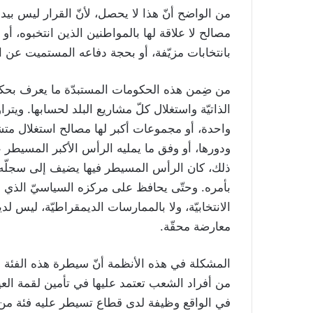
من الواضح أنّ هذا لا يحصل، لأنّ القرار ليس بيد
مصالح لا علاقة لها بالمواطنين الذين انتخبوه، أو ا
بانتخابات مزيّفة، أو بحجة دفاعه المستميت عن 
من ضِمن هذه الحكومات المستبدّة ما يعرف بحكم ال
الذاتيّة واستغلال كلّ مشاريع البلد لحسابها. ويت
واحدة، أو مجموعات أكبر لها مصالح استغلال م
ودورها، أو وفق ما يمليه الرأس الأكبر المسيطر عل
ذلك، كان الرأس المسيطر فيها يضيف إلى سجلّه أل
بأمره. وحتّى يحافظ على مركزه السياسيّ الذي وص
الانتخابيّة، ولا بالممارسات الديمقراطيّة، ليس 
معارضة محقّة.
المشكلة في هذه الأنظمة أنّ سيطرة هذه الفئة عل
من أفراد الشعب تعتمد عليها في تأمين لقمة العي
في الواقع وظيفة لدى قطاع تسيطر عليه فئة من هذ