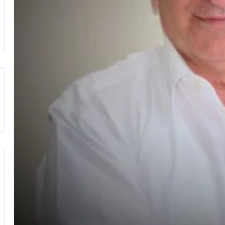
«دبي
الصحية»
تحصل
على