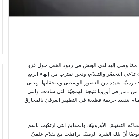
اعتماد
المجلس
فبراير 12, 2026
الأسترالي
«دبي الصحية» 
الدولي
المجلس الأسترال
لمعايير
الصحية (ACHSI)
الرعاية
منذ 4 أسابيع
الصحية
(ACHSI)
ًا ممّا وصل إليه لدى البعض في ردود الفعل حول غزو
 تدّعي التحضّر والتقدّم، ونحن نقترب من إنهاء الربع
ة زمنيّة بعيدة من العصور الوسطى وملحقاتها، وعلى
من دمار في أوروبا نتيجة الهمجيّة التي سادت، والتي
قيام بتنفيذ جريمة فظيعة في التطهير العرقيّ بالمحارق
حاكم التفتيش الأوروبيّة، والمذابح التي ارتكبت باسم
ًا أنّ تلك الفترة الزمنيّة ترافقت مع تقدّم علميّ