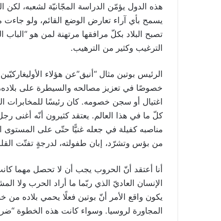
هذه الدول يؤمّن الدراسة المجّانيّة لشعبه، لكن ال
يسمح بأي آراء تعارض الوضع القائم، ولو جاءت من
تصبح البلاد بكلّ مرافقها مرتهنة لمن هو “الباب ا
الترغيب وكثير من الترهيب.
الرئيس بوتين مثال “أنيق”عن هؤلاء الأوليغاركيّين
خصوصًا في تعزيز مصالحه والسيطرة على بلاده، 
اغتيال أو سجن خصومه. كان رئيسًا للمخابرات السو
كلّ ما في هذا العالم. يعتقد كثيرون أنّه أغنى رجل
مناصبه كفيلة في جعله غنيًّا حتّى على المستوى 
من بؤس وتشرّد، إبان طفولته، لدرجةٍ تفتّت القل
أنا أعتقد أنّ الحروب يجب أن لا تحصل مهما كانت ال
الإنسان العاديّ الذي ربّما ما أراد الحرب ولا المش
يكون واقع الأمر أنّ بوتين فعلًا يحمي بلاده من خ
المجاورة لروسيا. وسواء كانت هذه الخطوة “ضربة مع