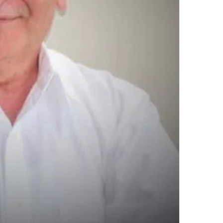
لأن
زوجته
كانت
تحب