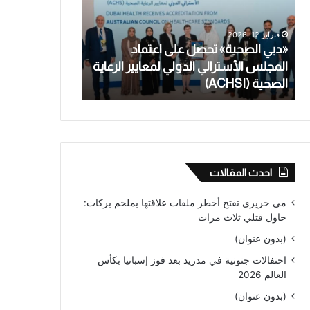
تعترف
بالاعتداء
يناير 28, 2026
الجنسي
تحصل على اعتماد
معلمة أسترالية أنجبت طفلاً تعترف
على
ي الدولي لمعايير الرعاية
بالاعتداء الجنسي على طالب قاصر ل
طالب
من عام
قاصر
لأكثر
من
عام
احدث المقالات
مي حريري تفتح أخطر ملفات علاقتها بملحم بركات:
حاول قتلي ثلاث مرات
(بدون عنوان)
احتفالات جنونية في مدريد بعد فوز إسبانيا بكأس
العالم 2026
(بدون عنوان)