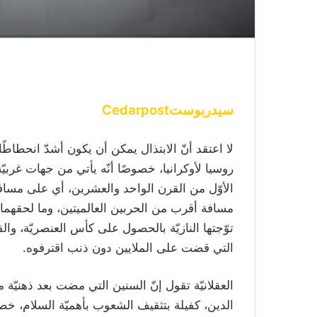
القطط
أغسطس 7, 2025
لأن زوجته كانت تحب القطط
سيدربوستCedarpost
لا اعتقد أنّ الابتذال يمكن أن يكون أشدّ انحطاط
روسيا لأوكرانيا، خصوصًا أنّه يأتي من جهات غربيّة
الأوّل من القرن الواحد والعشرين، أي على مساف
مسافة أقرب من الحربين العالميتين، وما لحقهما 
توّجتها النازيّة بالحصول على كأس العنصريّة، وال
التي قضت على الملايين دون ذنب اقترفوه.
العقلانيّة تقول إنّ السنين التي مضت بعد ذهنيّة م
الدين، كفيلة بتثقيف الشعوب بأهميّة السلام، خصوص