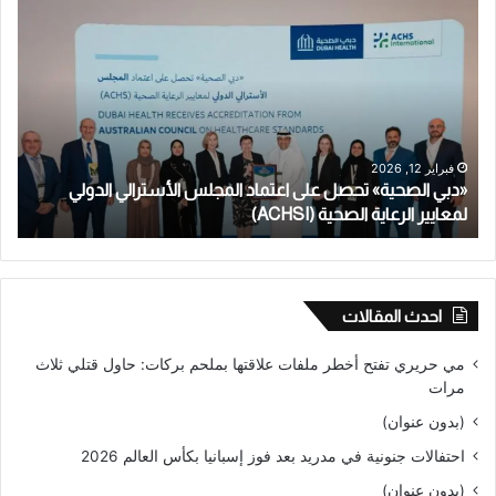
«دبي
معل
الصحية»
أستر
تحصل
أنج
على
طفلا
اعتماد
تعت
المجلس
بالا
الأسترالي
الج
الدولي
على
فبراير 12, 2026
«دبي الصحية» تحصل على اعتماد المجلس الأسترالي الدولي
م
لمعايير
طال
الرعاية
لمعايير الرعاية الصحية (ACHSI)
قاص
ط
الصحية
لأكث
(ACHSI)
من
عام
احدث المقالات
مي حريري تفتح أخطر ملفات علاقتها بملحم بركات: حاول قتلي ثلاث
مرات
(بدون عنوان)
احتفالات جنونية في مدريد بعد فوز إسبانيا بكأس العالم 2026
(بدون عنوان)