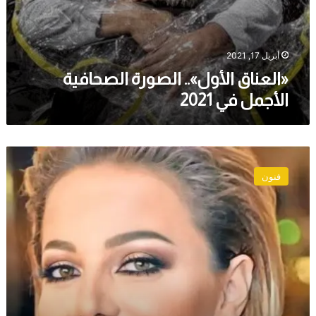
أبريل 17, 2021
«العناق الأول».. الصورة الصحافية
الأجمل في 2021
سوزان
نجم
فنون
الدين:
شقيقي
قاطعني
بسبب
مشهد
جري