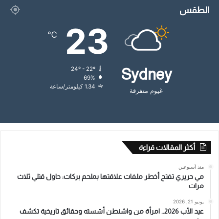
الطقس
23
℃
24º - 22º
Sydney
69%
1.34 كيلومتر/ساعة
غيوم متفرقة
أكثر المقالات قراءة
منذ أسبوعين
مي حريري تفتح أخطر ملفات علاقتها بملحم بركات: حاول قتلي ثلاث
مرات
يونيو 21, 2026
عيد الأب 2026.. امرأة من واشنطن أسّسته وحقائق تاريخية تكشف