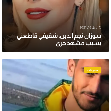
أبريل 16, 2021
سوزان نجم الدين: شقيقي قاطعني
بسبب مشهد جري
وفاة
رياضي
متفرقات
مغربي
ابتلع
لسانه