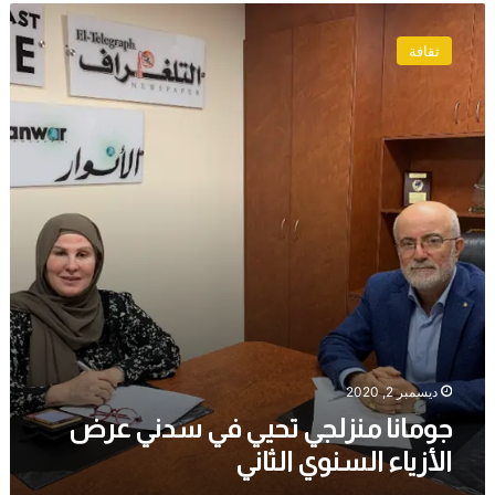
جومانا
منزلجي
ثقافة
تحيي
في
سدني
عرض
الأزياء
السنوي
الثاني
ديسمبر 2, 2020
جومانا منزلجي تحيي في سدني عرض
الأزياء السنوي الثاني