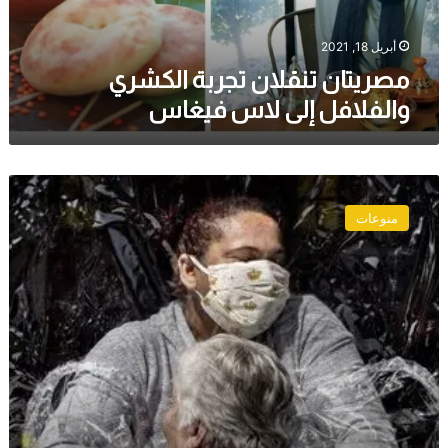
فيغاس
أبريل 18, 2021
مصريتان تنقلان تجربة الكشري
والفلافل إلى لاس فيغاس
«العناق
الأول»..
منوعات
الصورة
الصحافية
الأجمل
في
2021