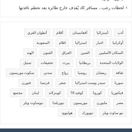
لحظات رعب… مسافر كاد يُقذف خارج طائرة بعد تحطم نافذتها
أدب
أستراليا
أفغانستان
أقلام
أنطوان القزي
أوكرانيا
اخبار
استراليا
اقلام
السعودية
السكان الأصليين
الصين
العراق
الفنون
الهند
الولايات المتحدة
بريطانيا
بيرث
تحقيقات
تمثيل
ثقافة
رمضان
روسيا
زواج
سدني
سكوت موريسون
سوريا
سيدر بوست استراليا
شعر
فرنسا
فنورن
فيكتوريا
كورونا
كوفيد 19
كوينزلاند
لبنان
مجتمع
مصر
ملبورن
موريسون
نيوزيلندا
نيوساوث ويلز
نيو ساوث ويلز
نيويورك
هوليوود