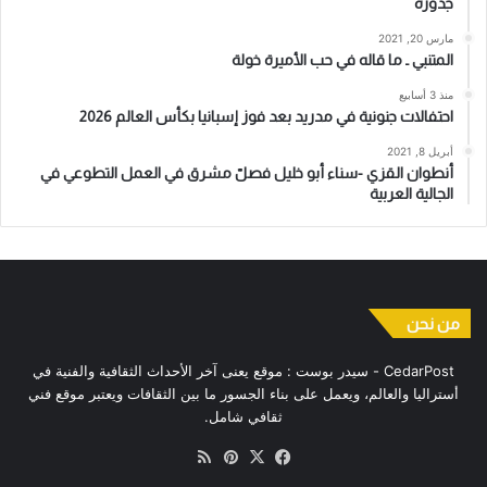
جذوره
مارس 20, 2021
المتنبي ـ ما قاله في حب الأميرة خولة
منذ 3 أسابيع
احتفالات جنونية في مدريد بعد فوز إسبانيا بكأس العالم 2026
أبريل 8, 2021
أنطوان القزي -سناء أبو خليل فصلّ مشرق في العمل التطوعي في
الجالية العربية
من نحن
CedarPost - سيدر بوست : موقع يعنى آخر الأحداث الثقافية والفنية في
أستراليا والعالم، ويعمل على بناء الجسور ما بين الثقافات ويعتبر موقع فني
ثقافي شامل.
‫X
فيسبوك
بينتيريست
ملخص
الموقع