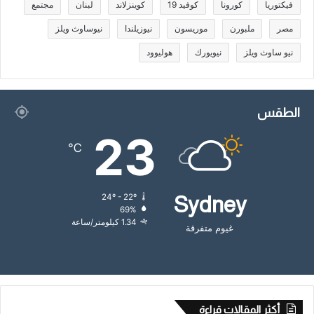
فيكتوريا
كورونا
كوفيد 19
كوينزلاند
لبنان
مجتمع
مصر
ملبورن
موريسون
نيوزيلندا
نيوساوث ويلز
نيو ساوث ويلز
نيويورك
هوليوود
الطقس
23
℃
24º - 22º
Sydney
69%
1.34 كيلومتر/ساعة
غيوم متفرقة
أكثر المقالات قراءة