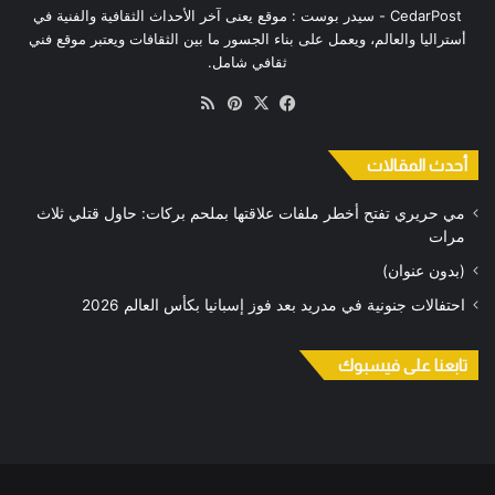
CedarPost - سيدر بوست : موقع يعنى آخر الأحداث الثقافية والفنية في
أستراليا والعالم، ويعمل على بناء الجسور ما بين الثقافات ويعتبر موقع فني
ثقافي شامل.
‫X
فيسبوك
بينتيريست
ملخص
الموقع
RSS
أحدث المقالات
مي حريري تفتح أخطر ملفات علاقتها بملحم بركات: حاول قتلي ثلاث
مرات
(بدون عنوان)
احتفالات جنونية في مدريد بعد فوز إسبانيا بكأس العالم 2026
تابعنا على فيسبوك