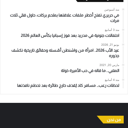
منذ أسبوعين
مي حريري تفتح أخطر ملفات علاقتها بملحم بركات: حاول قتلي ثلاث
مرات
منذ 3 أسابيع
احتفالات جنونية في مدريد بعد فوز إسبانيا بكأس العالم 2026
يونيو 21, 2026
عيد الأب 2026.. امرأة من واشنطن أسّسته وحقائق تاريخية تكشف
جذوره
مارس 20, 2021
المتنبي ـ ما قاله في حب الأميرة خولة
منذ 4 أسابيع
لحظات رعب… مسافر كاد يُقذف خارج طائرة بعد تحطم نافذتها
من نحن