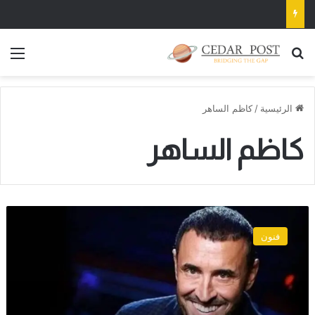
بحث عن
الق
الرئيسية
/
كاظم الساهر
كاظم الساهر
سر
رفض
فنون
كاظم
الساهر
الغناء
بالعراق