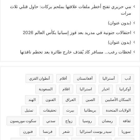
مي حريري تفتح أخطر ملفات علاقتها بملحم بركات: حاول قتلي ثلاث
مرات
(بدون عنوان)
احتفالات جنونية في مدريد بعد فوز إسبانيا بكأس العالم 2026
(بدون عنوان)
لحظات رعب… مسافر كاد يُقذف خارج طائرة بعد تحطم نافذتها
أدب
أستراليا
أفغانستان
أقلام
أنطوان القزي
أوكرانيا
اخبار
استراليا
اقلام
السعودية
السكان الأصليين
الصين
العراق
الفنون
الهند
الولايات المتحدة
بريطانيا
بيرث
تحقيقات
تمثيل
ثقافة
رمضان
روسيا
زواج
سدني
سكوت موريسون
سوريا
سيدر بوست استراليا
شعر
فرنسا
فنورن