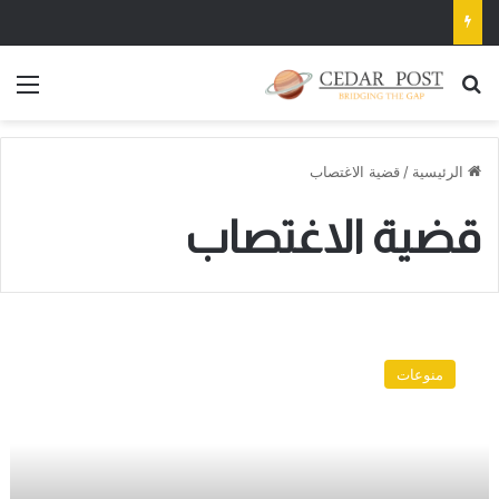
بحث عن
الق
الرئيسية
/
قضية الاغتصاب
قضية الاغتصاب
إلغاء
حفل
منوعات
سعد
لمجرد
في
بغداد
لأنه