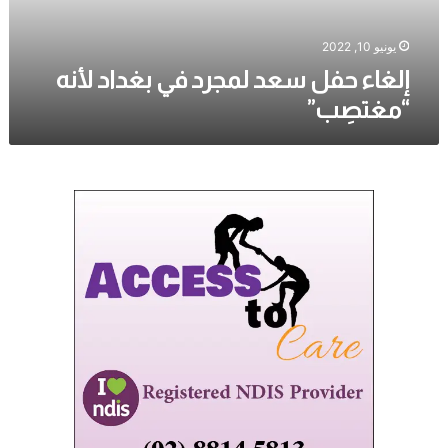
“مغتصِب”
يونيو 10, 2022
إلغاء حفل سعد لمجرد في بغداد لأنه
“مغتصِب”