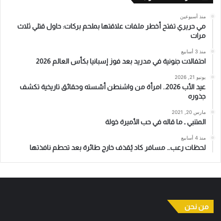
منذ أسبوعين
مي حريري تفتح أخطر ملفات علاقتها بملحم بركات: حاول قتلي ثلاث
مرات
منذ 3 أسابيع
احتفالات جنونية في مدريد بعد فوز إسبانيا بكأس العالم 2026
يونيو 21, 2026
عيد الأب 2026.. امرأة من واشنطن أسّسته وحقائق تاريخية تكشف
جذوره
مارس 20, 2021
المتنبي ـ ما قاله في حب الأميرة خولة
منذ 4 أسابيع
لحظات رعب… مسافر كاد يُقذف خارج طائرة بعد تحطم نافذتها
من نحن