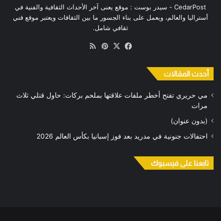
CedarPost - سيدر بوست : موقع يعنى آخر الأحداث الثقافية والفنية في
أستراليا والعالم، ويعمل على بناء الجسور ما بين الثقافات ويعتبر موقع فني
ثقافي شامل.
‫X
فيسبوك
بينتيريست
ملخص
الموقع
RSS
أحدث المقالات
مي حريري تفتح أخطر ملفات علاقتها بملحم بركات: حاول قتلي ثلاث
مرات
(بدون عنوان)
احتفالات جنونية في مدريد بعد فوز إسبانيا بكأس العالم 2026
تابعنا على فيسبوك