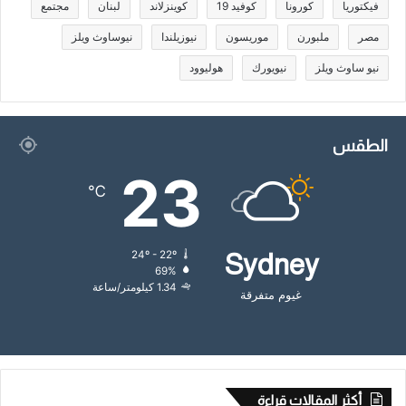
فيكتوريا
كورونا
كوفيد 19
كوينزلاند
لبنان
مجتمع
مصر
ملبورن
موريسون
نيوزيلندا
نيوساوث ويلز
نيو ساوث ويلز
نيويورك
هوليوود
الطقس
23
℃
24º - 22º
Sydney
69%
1.34 كيلومتر/ساعة
غيوم متفرقة
أكثر المقالات قراءة