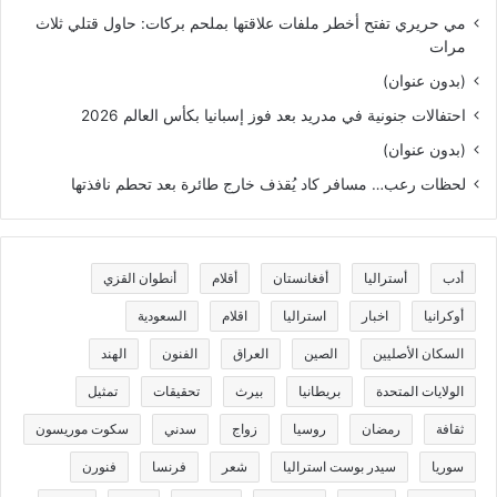
مي حريري تفتح أخطر ملفات علاقتها بملحم بركات: حاول قتلي ثلاث
مرات
(بدون عنوان)
احتفالات جنونية في مدريد بعد فوز إسبانيا بكأس العالم 2026
(بدون عنوان)
لحظات رعب… مسافر كاد يُقذف خارج طائرة بعد تحطم نافذتها
أدب
أستراليا
أفغانستان
أقلام
أنطوان القزي
أوكرانيا
اخبار
استراليا
اقلام
السعودية
السكان الأصليين
الصين
العراق
الفنون
الهند
الولايات المتحدة
بريطانيا
بيرث
تحقيقات
تمثيل
ثقافة
رمضان
روسيا
زواج
سدني
سكوت موريسون
سوريا
سيدر بوست استراليا
شعر
فرنسا
فنورن