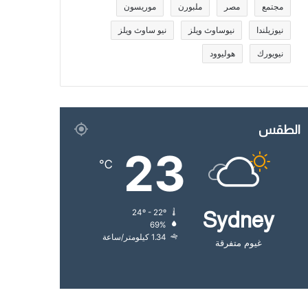
مجتمع
مصر
ملبورن
موريسون
نيوزيلندا
نيوساوث ويلز
نيو ساوث ويلز
نيويورك
هوليوود
الطقس
23
℃
24º - 22º
Sydney
69%
1.34 كيلومتر/ساعة
غيوم متفرقة