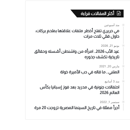
أكثر المقالات قراءة
منذ أسبوعين
مي حريري تفتح أخطر ملفات علاقتها بملحم بركات:
حاول قتلي ثلاث مرات
يونيو 21, 2026
عيد الأب 2026.. امرأة من واشنطن أسّسته وحقائق
تاريخية تكشف جذوره
مارس 20, 2021
المتنبي ـ ما قاله في حب الأميرة خولة
منذ 3 أسابيع
احتفالات جنونية في مدريد بعد فوز إسبانيا بكأس
العالم 2026
سبتمبر 1, 2022
أجرأ ممثلة في تاريخ السينما المصرية تزوجت 20 مرة