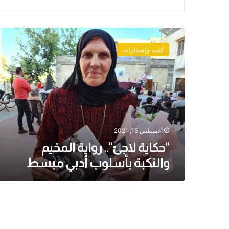
“حكاية
لاجئ”..
كتب وإصدارات
رواية
المخيم
والنكبة
بأسلوب
أدبي
مبسط
أغسطس 15, 2021
“حكاية لاجئ”.. رواية المخيم
والنكبة بأسلوب أدبي مبسط