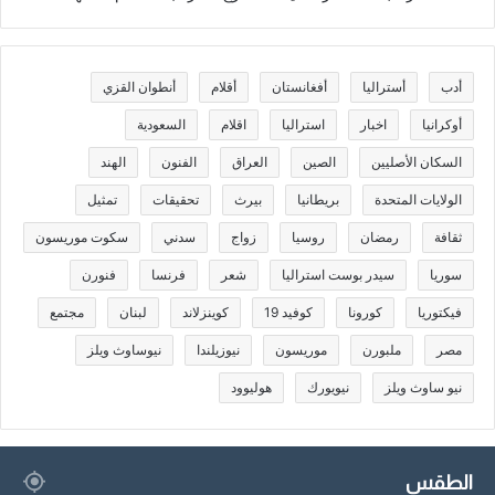
أدب
أستراليا
أفغانستان
أقلام
أنطوان القزي
أوكرانيا
اخبار
استراليا
اقلام
السعودية
السكان الأصليين
الصين
العراق
الفنون
الهند
الولايات المتحدة
بريطانيا
بيرث
تحقيقات
تمثيل
ثقافة
رمضان
روسيا
زواج
سدني
سكوت موريسون
سوريا
سيدر بوست استراليا
شعر
فرنسا
فنورن
فيكتوريا
كورونا
كوفيد 19
كوينزلاند
لبنان
مجتمع
مصر
ملبورن
موريسون
نيوزيلندا
نيوساوث ويلز
نيو ساوث ويلز
نيويورك
هوليوود
الطقس