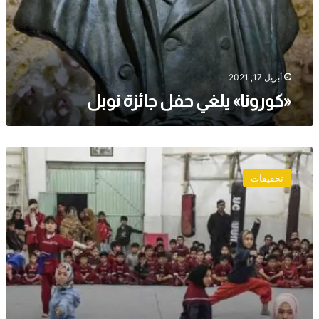
أبريل 17, 2021
«كورونا» يلغي حفل جائزة نوبل
نساء
الهزارة
تحقيقات
في
باكستان
يدافعن
عن
أنفسهن
بالفنون
القتالية