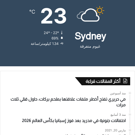
23
℃
24º - 22º
Sydney
69%
1.34 كيلومتر/ساعة
غيوم متفرقة
أكثر المقالات قراءة
منذ أسبوعين
مي حريري تفتح أخطر ملفات علاقتها بملحم بركات: حاول قتلي ثلاث
مرات
منذ 3 أسابيع
احتفالات جنونية في مدريد بعد فوز إسبانيا بكأس العالم 2026
مارس 20, 2021