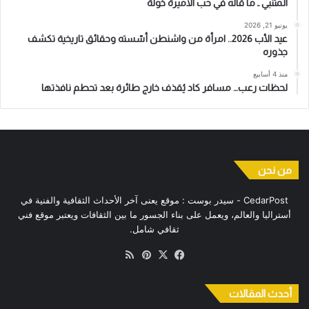
المتنبي ـ ما قاله في حب الأميرة خولة
يونيو 21, 2026
عيد الأب 2026.. امرأة من واشنطن أسّسته وحقائق تاريخية تكشف
جذوره
منذ 4 أسابيع
لحظات رعب… مسافر كاد يُقذف خارج طائرة بعد تحطم نافذتها
من نحن
CedarPost - سيدر بوست : موقع يعنى آخر الأحداث الثقافية والفنية في
أستراليا والعالم، ويعمل على بناء الجسور ما بين الثقافات ويعتبر موقع فني
ثقافي شامل.
‫X
فيسبوك
بينتيريست
ملخص
الموقع
RSS
أحدث المقالات