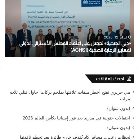
تحصل
أنج
على
طفلا
اعتماد
تعت
المجلس
بالا
الأسترالي
الج
الدولي
على
فبراير 12, 2026
«دبي الصحية» تحصل على اعتماد المجلس الأسترالي الدولي
م
لمعايير
طال
الرعاية
لمعايير الرعاية الصحية (ACHSI)
قاص
ط
الصحية
لأكث
(ACHSI)
من
عام
احدث المقالات
مي حريري تفتح أخطر ملفات علاقتها بملحم بركات: حاول قتلي ثلاث
مرات
(بدون عنوان)
احتفالات جنونية في مدريد بعد فوز إسبانيا بكأس العالم 2026
(بدون عنوان)
لحظات رعب… مسافر كاد يُقذف خارج طائرة بعد تحطم نافذتها