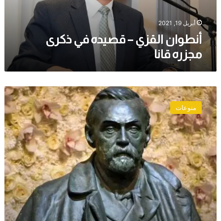
قانا
أبريل 19, 2021
أنطوان القزي – قصيده في ذكرى
مجزره قانا
«كورونا»
يلغي
منوعات
حفل
جائزة
نوبل