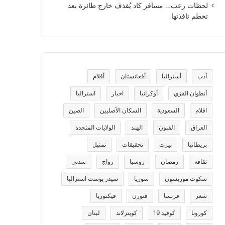
لحظات رعب… مسافر كاد يُقذف خارج طائرة بعد
تحطم نافذتها
أدب
أستراليا
أفغانستان
أقلام
أنطوان القزي
أوكرانيا
اخبار
استراليا
اقلام
السعودية
السكان الأصليين
الصين
العراق
الفنون
الهند
الولايات المتحدة
بريطانيا
بيرث
تحقيقات
تمثيل
ثقافة
رمضان
روسيا
زواج
سدني
سكوت موريسون
سوريا
سيدر بوست استراليا
شعر
فرنسا
فنورن
فيكتوريا
كورونا
كوفيد 19
كوينزلاند
لبنان