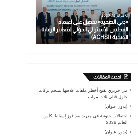
اعتماد
تعترف
المجلس
بالاعتداء
فبراير 12, 2026
يناير 28, 2026
الأسترالي
الجنسي
«دبي الصحية» تحصل على اعتماد
معلمة أسترالية
الدولي
على
المجلس الأسترالي الدولي لمعايير الرعاية
بالاعتداء الجنس
لمعايير
طالب
الصحية (ACHSI)
من عام
الرعاية
قاصر
الصحية
لأكثر
(ACHSI)
من
عام
احدث المقالات
مي حريري تفتح أخطر ملفات علاقتها بملحم بركات:
حاول قتلي ثلاث مرات
(بدون عنوان)
احتفالات جنونية في مدريد بعد فوز إسبانيا بكأس
العالم 2026
(بدون عنوان)