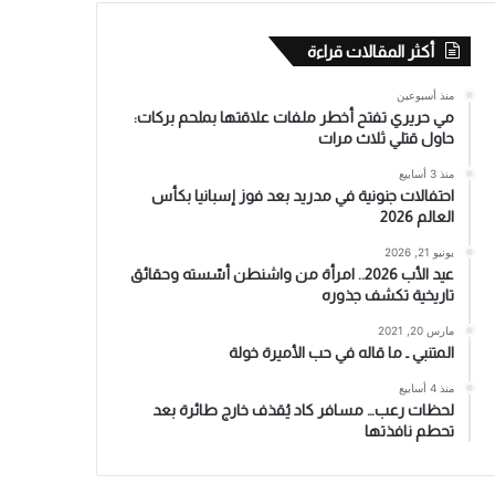
أكثر المقالات قراءة
منذ أسبوعين
مي حريري تفتح أخطر ملفات علاقتها بملحم بركات:
حاول قتلي ثلاث مرات
منذ 3 أسابيع
احتفالات جنونية في مدريد بعد فوز إسبانيا بكأس
العالم 2026
يونيو 21, 2026
عيد الأب 2026.. امرأة من واشنطن أسّسته وحقائق
تاريخية تكشف جذوره
مارس 20, 2021
المتنبي ـ ما قاله في حب الأميرة خولة
منذ 4 أسابيع
لحظات رعب… مسافر كاد يُقذف خارج طائرة بعد
تحطم نافذتها