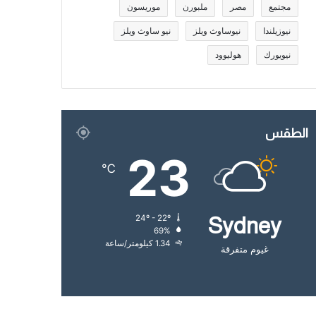
مجتمع
مصر
ملبورن
موريسون
نيوزيلندا
نيوساوث ويلز
نيو ساوث ويلز
نيويورك
هوليوود
الطقس
23
℃
24º - 22º
Sydney
69%
1.34 كيلومتر/ساعة
غيوم متفرقة