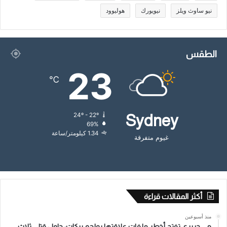
نيو ساوث ويلز
نيويورك
هوليوود
الطقس
23
℃
24º - 22º
Sydney
69%
1.34 كيلومتر/ساعة
غيوم متفرقة
أكثر المقالات قراءة
منذ أسبوعين
مي حريري تفتح أخطر ملفات علاقتها بملحم بركات: حاول قتلي ثلاث