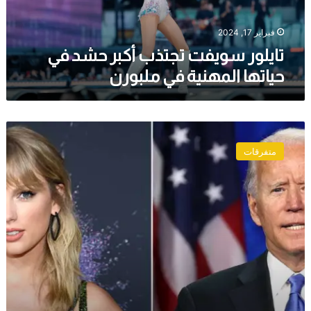
المهنية
في
ملبورن
فبراير 17, 2024
تايلور سويفت تجتذب أكبر حشد في
حياتها المهنية في ملبورن
هل
يمكن
متفرقات
لتايلور
سويفت
إنقاذ
بايدن
في
الانتخابات
الرئاسية؟