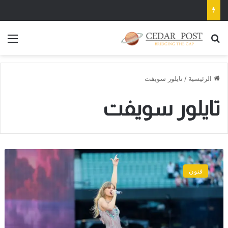
بحث عن
الق
الرئيسية
/
تايلور سويفت
تايلور سويفت
تايلور
سويفت
فنون
تجتذب
أكبر
حشد
في
حياتها