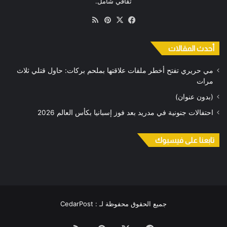
ثقافي شامل.
‫X
فيسبوك
بينتيريست
ملخص
الموقع
RSS
أحدث المقالات
مي حريري تفتح أخطر ملفات علاقتها بملحم بركات: حاول قتلي ثلاث
مرات
(بدون عنوان)
احتفالات جنونية في مدريد بعد فوز إسبانيا بكأس العالم 2026
تابعنا على فيسبوك
جميع الحقوق محفوظة لـ : CedarPost