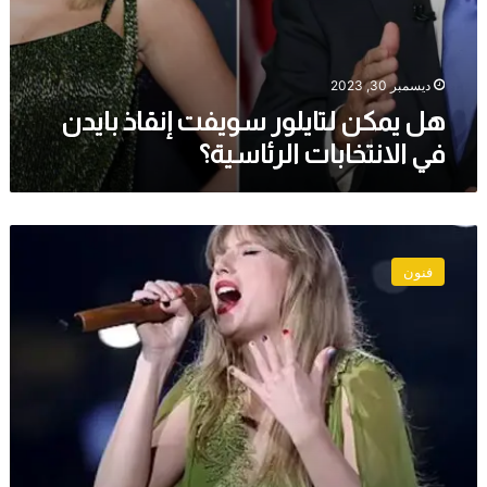
ديسمبر 30, 2023
هل يمكن لتايلور سويفت إنقاذ بايدن
في الانتخابات الرئاسية؟
تايلور
سويفت
فنون
تجني
35
مليون
دولار
من
جولتها
في
أستراليا