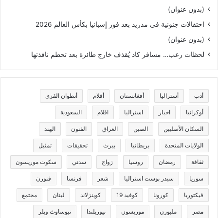
(بدون عنوان)
احتفالات جنونية في مدريد بعد فوز إسبانيا بكأس العالم 2026
(بدون عنوان)
لحظات رعب… مسافر كاد يُقذف خارج طائرة بعد تحطم نافذتها
أدب
أستراليا
أفغانستان
أقلام
أنطوان القزي
أوكرانيا
اخبار
استراليا
اقلام
السعودية
السكان الأصليين
الصين
العراق
الفنون
الهند
الولايات المتحدة
بريطانيا
بيرث
تحقيقات
تمثيل
ثقافة
رمضان
روسيا
زواج
سدني
سكوت موريسون
سوريا
سيدر بوست استراليا
شعر
فرنسا
فنورن
فيكتوريا
كورونا
كوفيد 19
كوينزلاند
لبنان
مجتمع
مصر
ملبورن
موريسون
نيوزيلندا
نيوساوث ويلز