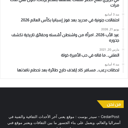
مرات
منذ 3 أسابيع
احتفالات جنونية في مدريد بعد فوز إسبانيا بكأس العالم 2026
يونيو 21, 2026
عيد الأب 2026.. امرأة من واشنطن أسّسته وحقائق تاريخية تكشف
جذوره
مارس 20, 2021
المتنبي ـ ما قاله في حب الأميرة خولة
منذ 4 أسابيع
لحظات رعب… مسافر كاد يُقذف خارج طائرة بعد تحطم نافذتها
من نحن
CedarPost - سيدر بوست : موقع يعنى آخر الأحداث الثقافية والفنية في
أستراليا والعالم، ويعمل على بناء الجسور ما بين الثقافات ويعتبر موقع فني