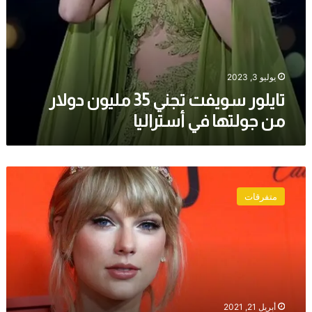
يوليو 3, 2023
تايلور سويفت تجني 35 مليون دولار
من جولتها في أستراليا
الشرطة
تعتقل
متفرقات
رجلا
حاول
اقتحام
شقة
المغنية
تايلور
سويفت
أبريل 21, 2021