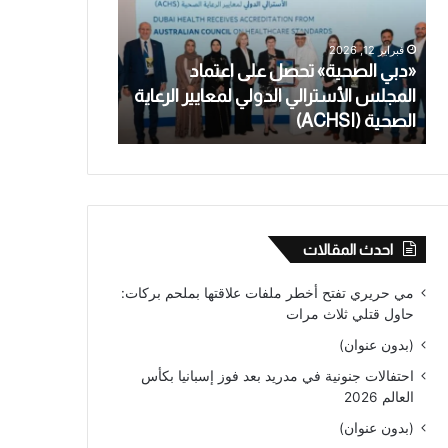
اعتماد
تعترف
المجلس
بالاعتداء
فبراير 12, 2026
يناير 28, 2026
الأسترالي
الجنسي
«دبي الصحية» تحصل على اعتماد
معلمة أسترالية
الدولي
على
المجلس الأسترالي الدولي لمعايير الرعاية
بالاعتداء الجنس
لمعايير
طالب
الصحية (ACHSI)
من عام
الرعاية
قاصر
الصحية
لأكثر
(ACHSI)
من
عام
احدث المقالات
مي حريري تفتح أخطر ملفات علاقتها بملحم بركات:
حاول قتلي ثلاث مرات
(بدون عنوان)
احتفالات جنونية في مدريد بعد فوز إسبانيا بكأس
العالم 2026
(بدون عنوان)