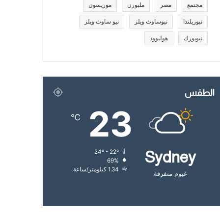
مجتمع
مصر
ملبورن
موريسون
نيوزيلندا
نيوساوث ويلز
نيو ساوث ويلز
نيويورك
هوليوود
الطقس
23
℃
24º - 22º
Sydney
69%
1.34 كيلومتر/ساعة
غيوم متفرقة