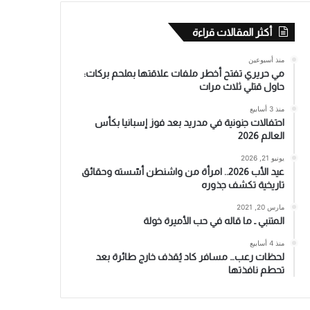
أكثر المقالات قراءة
منذ أسبوعين
مي حريري تفتح أخطر ملفات علاقتها بملحم بركات:
حاول قتلي ثلاث مرات
منذ 3 أسابيع
احتفالات جنونية في مدريد بعد فوز إسبانيا بكأس
العالم 2026
يونيو 21, 2026
عيد الأب 2026.. امرأة من واشنطن أسّسته وحقائق
تاريخية تكشف جذوره
مارس 20, 2021
المتنبي ـ ما قاله في حب الأميرة خولة
منذ 4 أسابيع
لحظات رعب… مسافر كاد يُقذف خارج طائرة بعد
تحطم نافذتها