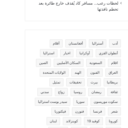
لحظات رعب… مسافر كاد يُقذف خارج طائرة بعد
تحطم نافذتها
أدب
أستراليا
أفغانستان
أقلام
أنطوان القزي
أوكرانيا
اخبار
استراليا
اقلام
السعودية
السكان الأصليين
الصين
العراق
الفنون
الهند
الولايات المتحدة
بريطانيا
بيرث
تحقيقات
تمثيل
ثقافة
رمضان
روسيا
زواج
سدني
سكوت موريسون
سوريا
سيدر بوست استراليا
شعر
فرنسا
فنورن
فيكتوريا
كورونا
كوفيد 19
كوينزلاند
لبنان