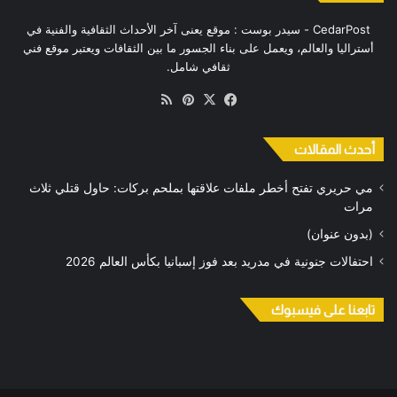
CedarPost - سيدر بوست : موقع يعنى آخر الأحداث الثقافية والفنية في
أستراليا والعالم، ويعمل على بناء الجسور ما بين الثقافات ويعتبر موقع فني
ثقافي شامل.
‫X
فيسبوك
بينتيريست
ملخص
الموقع
RSS
أحدث المقالات
مي حريري تفتح أخطر ملفات علاقتها بملحم بركات: حاول قتلي ثلاث
مرات
(بدون عنوان)
احتفالات جنونية في مدريد بعد فوز إسبانيا بكأس العالم 2026
تابعنا على فيسبوك