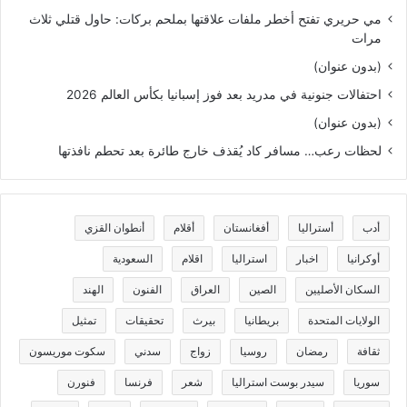
مي حريري تفتح أخطر ملفات علاقتها بملحم بركات: حاول قتلي ثلاث
مرات
(بدون عنوان)
احتفالات جنونية في مدريد بعد فوز إسبانيا بكأس العالم 2026
(بدون عنوان)
لحظات رعب… مسافر كاد يُقذف خارج طائرة بعد تحطم نافذتها
أدب
أستراليا
أفغانستان
أقلام
أنطوان القزي
أوكرانيا
اخبار
استراليا
اقلام
السعودية
السكان الأصليين
الصين
العراق
الفنون
الهند
الولايات المتحدة
بريطانيا
بيرث
تحقيقات
تمثيل
ثقافة
رمضان
روسيا
زواج
سدني
سكوت موريسون
سوريا
سيدر بوست استراليا
شعر
فرنسا
فنورن