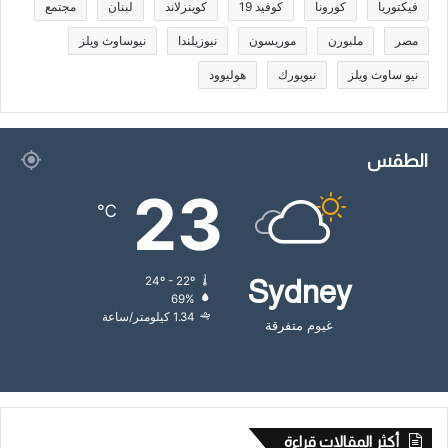
فيكتوريا
كورونا
كوفيد 19
كوينزلاند
لبنان
مجتمع
مصر
ملبورن
موريسون
نيوزيلندا
نيوساوث ويلز
نيو ساوث ويلز
نيويورك
هوليوود
الطقس
23
℃
24º - 22º
Sydney
69%
1.34 كيلومتر/ساعة
غيوم متفرقة
أكثر المقالات قراءة