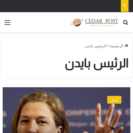
بحث عن
الق
الرئيسية
/
الرئيس بايدن
الرئيس بايدن
ليفني
تنشر
أخبار
صورة
لها
مع
أمير
سعودي