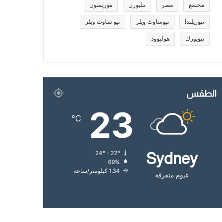
مجتمع
مصر
ملبورن
موريسون
نيوزيلندا
نيوساوث ويلز
نيو ساوث ويلز
نيويورك
هوليوود
الطقس
23
℃
24º - 22º
Sydney
69%
1.34 كيلومتر/ساعة
غيوم متفرقة