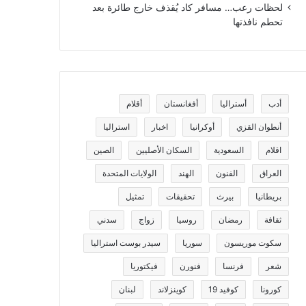
لحظات رعب… مسافر كاد يُقذف خارج طائرة بعد
تحطم نافذتها
أدب
أستراليا
أفغانستان
أقلام
أنطوان القزي
أوكرانيا
اخبار
استراليا
اقلام
السعودية
السكان الأصليين
الصين
العراق
الفنون
الهند
الولايات المتحدة
بريطانيا
بيرث
تحقيقات
تمثيل
ثقافة
رمضان
روسيا
زواج
سدني
سكوت موريسون
سوريا
سيدر بوست استراليا
شعر
فرنسا
فنورن
فيكتوريا
كورونا
كوفيد 19
كوينزلاند
لبنان