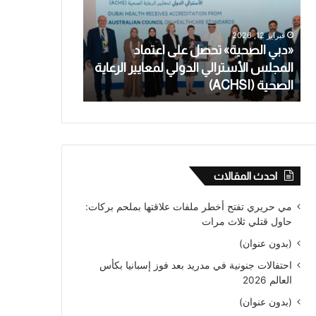
اعتماد
تعترف
المجلس
بالاعتداء
فبراير 12, 2026
يناير 28, 2026
الأسترالي
الجنسي
«دبي الصحية» تحصل على اعتماد
معلمة أسترالية
الدولي
على
المجلس الأسترالي الدولي لمعايير الرعاية
بالاعتداء الجنس
لمعايير
طالب
الصحية (ACHSI)
من عام
الرعاية
قاصر
الصحية
لأكثر
(ACHSI)
من
عام
احدث المقالات
مي حريري تفتح أخطر ملفات علاقتها بملحم بركات:
حاول قتلي ثلاث مرات
(بدون عنوان)
احتفالات جنونية في مدريد بعد فوز إسبانيا بكأس
العالم 2026
(بدون عنوان)