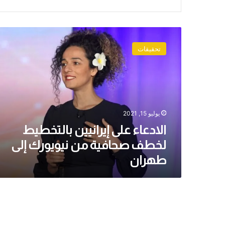
الادعاء
على
تحقيقات
إيرانيين
بالتخطيط
لخطف
صحافية
من
نيويورك
يوليو 15, 2021
إلى
طهران
الادعاء على إيرانيين بالتخطيط
لخطف صحافية من نيويورك إلى
طهران