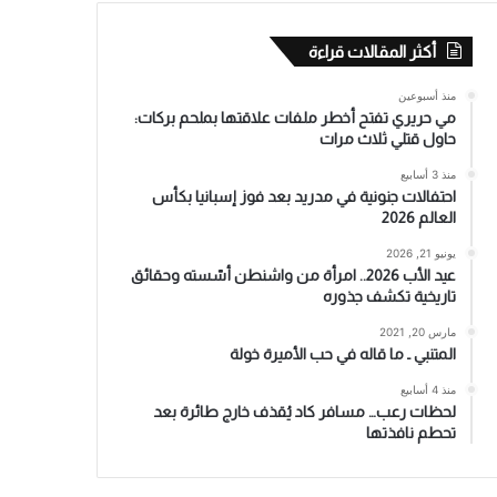
أكثر المقالات قراءة
منذ أسبوعين
مي حريري تفتح أخطر ملفات علاقتها بملحم بركات:
حاول قتلي ثلاث مرات
منذ 3 أسابيع
احتفالات جنونية في مدريد بعد فوز إسبانيا بكأس
العالم 2026
يونيو 21, 2026
عيد الأب 2026.. امرأة من واشنطن أسّسته وحقائق
تاريخية تكشف جذوره
مارس 20, 2021
المتنبي ـ ما قاله في حب الأميرة خولة
منذ 4 أسابيع
لحظات رعب… مسافر كاد يُقذف خارج طائرة بعد
تحطم نافذتها