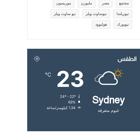
مجتمع
مصر
ملبورن
موريسون
نيوزيلندا
نيوساوث ويلز
نيو ساوث ويلز
نيويورك
هوليوود
الطقس
23
℃
24º - 22º
Sydney
69%
1.34 كيلومتر/ساعة
غيوم متفرقة