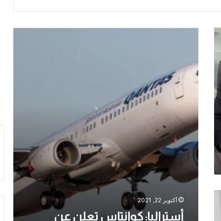
أستراليا:
كوانتاس
تعلن
عن
استئناف
السفر
الدولي
أكتوبر 22, 2021
أستراليا: كوانتاس تعلن عن