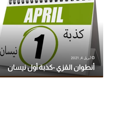
القزي
القطط
-كذبة
أول
نيسان
أغسطس 7, 2025
لأن زوجته كانت ت
أبريل 4, 2021
أنطوان القزي -كذبة أول نيسان