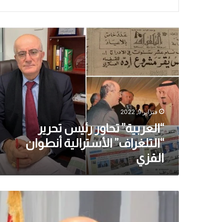
“العربية”
تحاور
رئيس
تحرير
“التلغراف”
الأسترالية
أنطوان
القزي
فبراير 9, 2022
“العربية” تحاور رئيس تحرير
“التلغراف” الأسترالية أنطوان
القزي
أنطوان
القزي
–