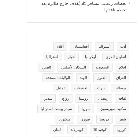
لحظات رعب… مسافر كاد يُقذف خارج طائرة بعد
تحطم نافذتها
أدب
أستراليا
أفغانستان
أقلام
أنطوان القزي
أوكرانيا
اخبار
استراليا
اقلام
السعودية
السكان الأصليين
الصين
العراق
الفنون
الهند
الولايات المتحدة
بريطانيا
بيرث
تحقيقات
تمثيل
ثقافة
رمضان
روسيا
زواج
سدني
سكوت موريسون
سوريا
سيدر بوست استراليا
شعر
فرنسا
فنورن
فيكتوريا
كورونا
كوفيد 19
كوينزلاند
لبنان