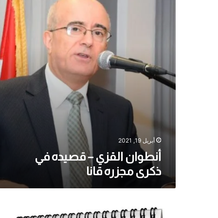
قصيده
في
ذكرى
مجزره
قانا
أبريل 19, 2021
أنطوان القزي – قصيده في
ذكرى مجزره قانا
لأن
زوجته
كانت
أنطوان
تحب