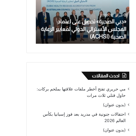
اعتماد
تعترف
المجلس
بالاعتداء
فبراير 12, 2026
يناير 28, 2026
الأسترالي
الجنسي
«دبي الصحية» تحصل على اعتماد
معلمة أسترالية
الدولي
على
المجلس الأسترالي الدولي لمعايير الرعاية
بالاعتداء الجنس
لمعايير
طالب
الصحية (ACHSI)
من عام
الرعاية
قاصر
الصحية
لأكثر
(ACHSI)
من
عام
احدث المقالات
مي حريري تفتح أخطر ملفات علاقتها بملحم بركات:
حاول قتلي ثلاث مرات
(بدون عنوان)
احتفالات جنونية في مدريد بعد فوز إسبانيا بكأس
العالم 2026
(بدون عنوان)